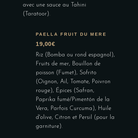
avec une sauce au Tahini
(Taratoor).
PAELLA FRUIT DU MERE
19,00€
Riz (Bomba ou rond espagnol),
Fruits de mer, Bouillon de
poisson (Fumet), Sofrito
(Oignon, Ail, Tomate, Poivron
rouge), Épices (Safran,
Paprika fumé/Pimentón de la
Vera, Parfois Curcuma), Huile
d'olive, Citron et Persil (pour la
garniture).