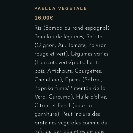
PAELLA VEGETALE
16,00€
Riz (Bomba ou rond espagnol),
Bouillon de légumes, Sofrito
(Oignon, Ail, Tomate, Poivron
rouge et vert), Légumes variés
(Haricots verts/plats, Petits
pois, Artichauts, Courgettes,
Chou-fleur), Épices (Safran,
Paprika fumé/Pimentón de la
Vera, Curcuma), Huile d'olive,
Citron et Persil (pour la
garniture). Peut inclure des
protéines végétales comme du
tofu ou des boulettes de pois