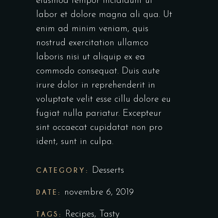
eiusmod tempor incididunt ut
labor et dolore magna ali qua. Ut
enim ad minim veniam, quis
nostrud exercitation ullamco
laboris nisi ut aliquip ex ea
commodo consequat. Duis aute
irure dolor in reprehenderit in
voluptate velit esse cillu dolore eu
fugiat nulla pariatur. Excepteur
sint occaecat cupidatat non pro
ident, sunt in culpa.
CATEGORY:
Desserts
DATE:
novembre 6, 2019
TAGS:
Recipes
,
Tasty