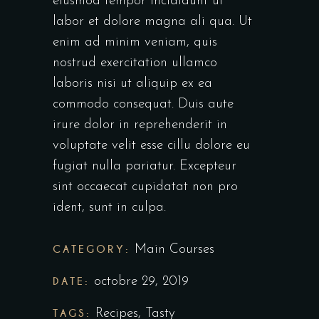
eiusmod tempor incididunt ut
labor et dolore magna ali qua. Ut
enim ad minim veniam, quis
nostrud exercitation ullamco
laboris nisi ut aliquip ex ea
commodo consequat. Duis aute
irure dolor in reprehenderit in
voluptate velit esse cillu dolore eu
fugiat nulla pariatur. Excepteur
sint occaecat cupidatat non pro
ident, sunt in culpa.
CATEGORY:
Main Courses
DATE:
octobre 29, 2019
TAGS:
Recipes
,
Tasty