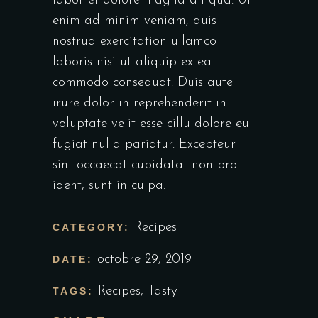
labor et dolore magna ali qua. Ut
enim ad minim veniam, quis
nostrud exercitation ullamco
laboris nisi ut aliquip ex ea
commodo consequat. Duis aute
irure dolor in reprehenderit in
voluptate velit esse cillu dolore eu
fugiat nulla pariatur. Excepteur
sint occaecat cupidatat non pro
ident, sunt in culpa.
Recipes
CATEGORY:
octobre 29, 2019
DATE:
Recipes
,
Tasty
TAGS: