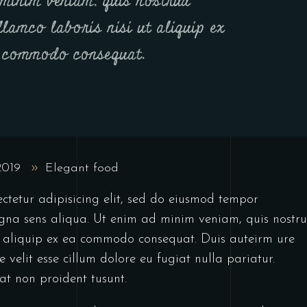
minim veniam, quis nostrud
llamco laboris nisi ut aliquip ex
 commodo consequat.
 2019
Elegant food
ctetur adipisicing elit, sed do eiusmod tempor
gna sens aliqua. Ut enim ad minim veniam, quis nostr
ut aliquip ex ea commodo consequat. Duis auteirm ure
 velit esse cillum dolore eu fugiat nulla pariatur.
at non proident tusunt.