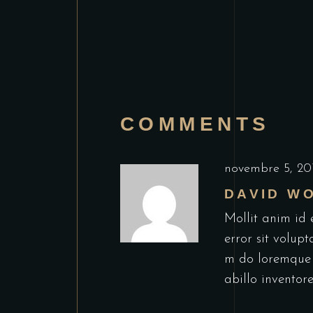
COMMENTS
novembre 5, 20
DAVID W
Mollit anim id 
error sit volup
m do loremque 
abillo inventore