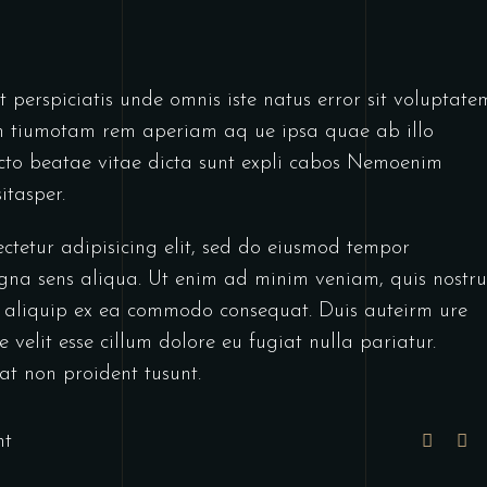
 perspiciatis unde omnis iste natus error sit voluptate
 tiumotam rem aperiam aq ue ipsa quae ab illo
tecto beatae vitae dicta sunt expli cabos Nemoenim
itasper.
ctetur adipisicing elit, sed do eiusmod tempor
gna sens aliqua. Ut enim ad minim veniam, quis nostr
ut aliquip ex ea commodo consequat. Duis auteirm ure
 velit esse cillum dolore eu fugiat nulla pariatur.
at non proident tusunt.
nt