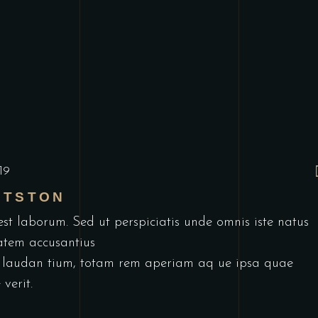
19
OTSTON
est laborum. Sed ut perspiciatis unde omnis iste natus
tatem accusantius
laudan tium, totam rem aperiam aq ue ipsa quae
 verit.