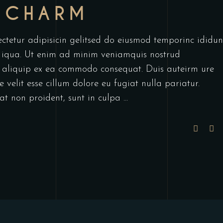
 CHARM
ctetur adipisicin gelitsed do eiusmod temporinc ididun
 iqua. Ut enim ad minim veniamquis nostrud
ut aliquip ex ea commodo consequat. Duis auteirm ure
 velit esse cillum dolore eu fugiat nulla pariatur.
at non proident, sunt in culpa