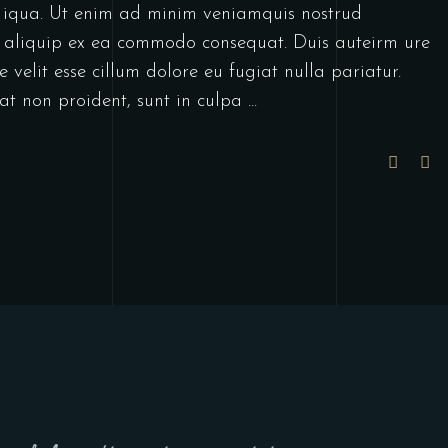
 iqua. Ut enim ad minim veniamquis nostrud
ut aliquip ex ea commodo consequat. Duis auteirm ure
 velit esse cillum dolore eu fugiat nulla pariatur.
at non proident, sunt in culpa