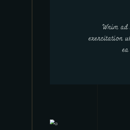
Wnim ad 
exercitation u
ea