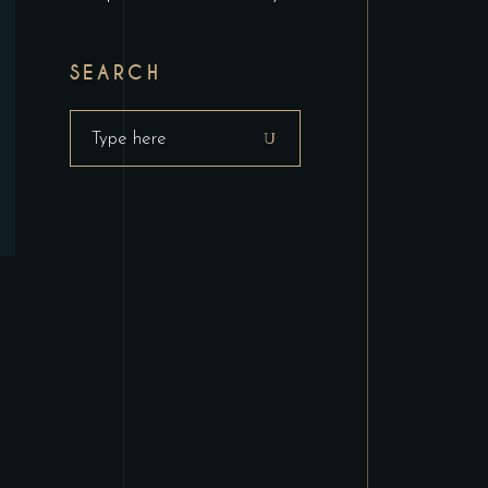
SEARCH
Search
for: