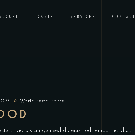
ACCUEIL
CARTE
SERVICES
CONTAC
 2019
World restaurants
FOOD
ctetur adipisicin gelitsed do eiusmod temporinc ididun