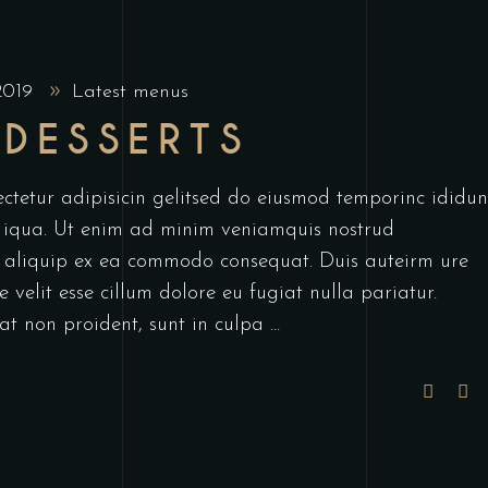
 2019
Latest menus
 DESSERTS
ctetur adipisicin gelitsed do eiusmod temporinc ididun
 iqua. Ut enim ad minim veniamquis nostrud
ut aliquip ex ea commodo consequat. Duis auteirm ure
 velit esse cillum dolore eu fugiat nulla pariatur.
at non proident, sunt in culpa