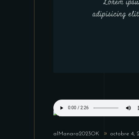
Lorem ipsu
adipisicing eli
alManara2023OK
octobre 4,